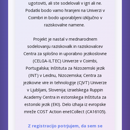
ugotoviti, ali ste sodelovali v igri ali ne.
Podatki bodo varno hranjeni na Univerzi v
Coimbri in bodo uporabljeni izključno v
raziskovalne namene.
Projekt je nastal v mednarodnem
sodelovanju raziskovalk in raziskovalcev
Centra za splošno in uporabno jezikoslovne
(CELGA-ILTEC) Univerze v Coimbi,
Portugalska; Inštituta za Nizozemski jezik
(INT) v Leidnu, Nizozemska; Centra za
jezikovne vire in tehnologije (CJVT) Univerze
v Ljubljani, Slovenija; izraelskega Ruppin
Academy Centra in estonskega Inštituta za
estonski jezik (EKI). Delo izhaja iz evropske
mreže COST Action enetCollect (CA16105).
Z registracijo potrjujem, da sem se