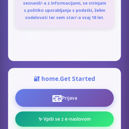
seznanil/-a z informacijami, se strinjam
s politiko uporabljanja s podatki, želim
sodelovati ter sem star/-a vsaj 18 let.
🔐 home.Get Started
📧
Prijava
✨ Vpiši se z e-naslovom