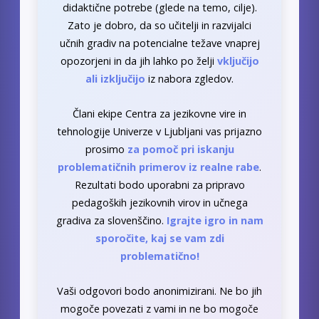
didaktične potrebe (glede na temo, cilje).
Zato je dobro, da so učitelji in razvijalci
učnih gradiv na potencialne težave vnaprej
opozorjeni in da jih lahko po želji
vključijo
ali izključijo
iz nabora zgledov.
Člani ekipe Centra za jezikovne vire in
tehnologije Univerze v Ljubljani vas prijazno
prosimo
za pomoč pri iskanju
problematičnih primerov iz realne rabe
.
Rezultati bodo uporabni za pripravo
pedagoških jezikovnih virov in učnega
gradiva za slovenščino.
Igrajte igro in nam
sporočite, kaj se vam zdi
problematično!
Vaši odgovori bodo anonimizirani. Ne bo jih
mogoče povezati z vami in ne bo mogoče