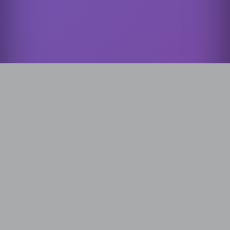
🔗 Project
Empowering language teaching through crowdsourcing