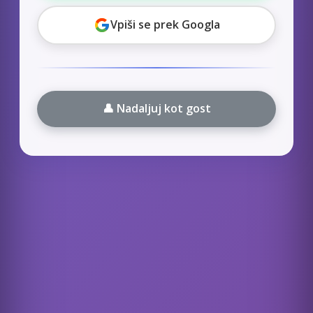
Vpiši se prek Googla
👤 Nadaljuj kot gost